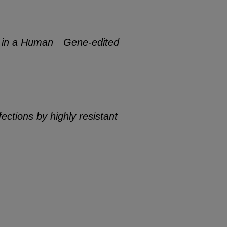
es in a Human Gene-edited
ections by highly resistant