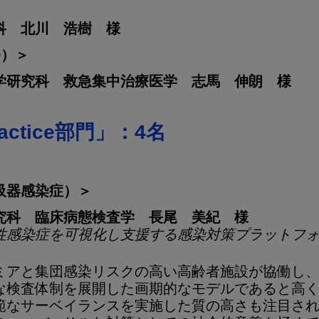
科 北川 浩樹 様
9）＞
学研究科 救急集中治療医学 志馬 伸朗 様
Practice部門」：4名
吸器感染症）＞
究科 臨床病態検査学 長尾 美紀 様
性感染症を可視化し支援する感染対策プラットフ
ミアと集団感染リスクの高い高齢者施設が協働し
な検査体制を展開した画期的なモデルであると高
範なサーベイランスを実施した質の高さも注目さ