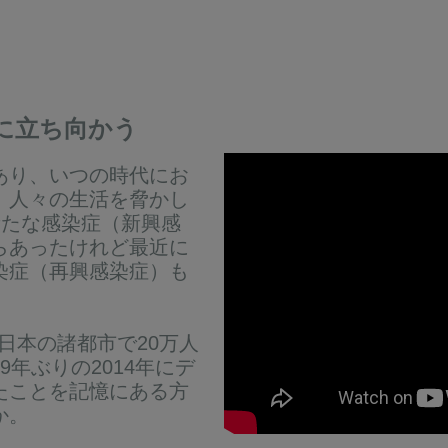
に立ち向かう
あり、いつの時代にお
、人々の生活を脅かし
な新たな感染症（新興感
らあったけれど最近に
染症（再興感染症）も
西日本の諸都市で20万人
年ぶりの2014年にデ
たことを記憶にある方
か。