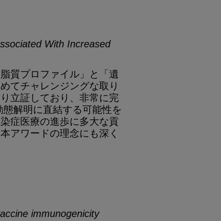
Associated With Increased
「脂質プロファイル」と「遺
極めてチャレンジングな取り
たり立証しており、非常に完
動態解明に直結する可能性を
感染症医療の進歩に多大な貢
る本アワードの理念にも深く
vaccine immunogenicity